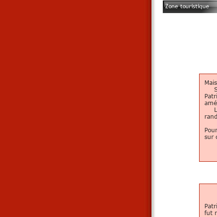
Zone touristique
Mais
Situ
Patr
amé
La v
rand
Pour
sur 
Patr
fut 