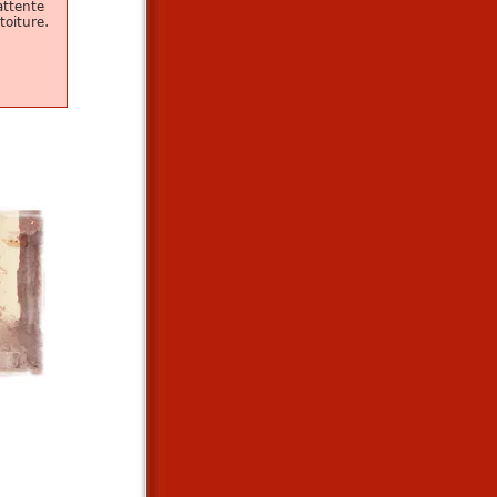
attente
toiture.