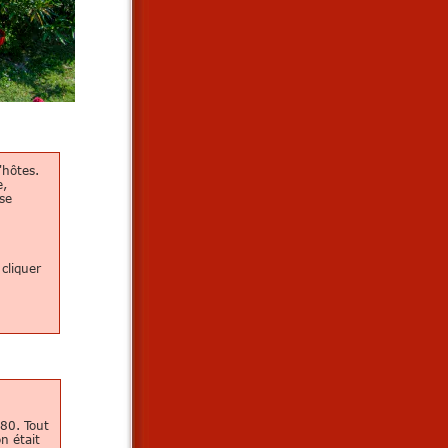
'hôtes.
e,
se
cliquer
980. Tout
n était