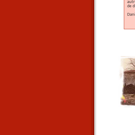
autr
de d
Dani