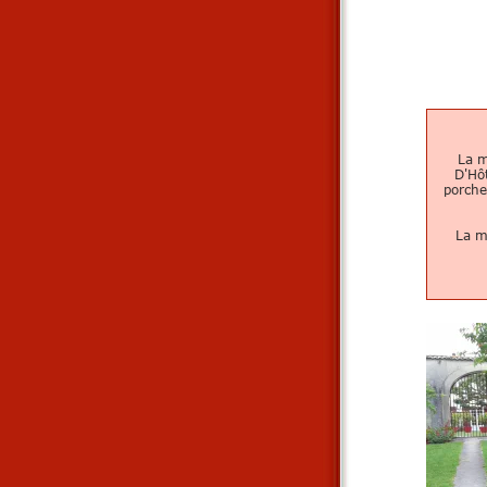
La m
D'Hôt
porche
La m