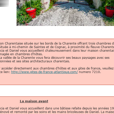
on Charentaise située sur les bords de la Charente offrant trois chambres d
ée à mi-chemin de Saintes et de Cognac, à proximité du fleuve Charent
icia et Daniel vous accueillent chaleureusement dans leur maison charentai
nagée en chambres d'hôtes.
allée de la Charente vous fera découvrir ses beaux paysages avec ses
onnées et ses sites architecturaux charentais.
 accéder directement aux chambres d'hôtes et aux gites de france, veuillez 
ce lien:
http://www.gites-de-france-atlantique.com/
numero 7210.
La maison avant
icia et Daniel vous accueillent dans une bâtisse refaite depuis les années 1
rénové et remonté par les soins et les mains bricoleuses de Daniel. La maiso